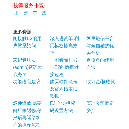
获得服务步骤:
上一篇
下一篇
更多资源
刚接触E2的用
深入进货单-利
阿里短信平台
户常见疑问
用模板提高效
与短信猫的优
率
劣分析
忘记管理员
一图看懂旺啦
退货单的使用
(admin)密码怎
与E2的数据对
方法
么办？
接过程
功能改善建议
购买软件流程
收订金/预收款
及官方指定汇
款帐户
坏件返修,需要
E2 合法授权
管理公司固定
向厂家返修,修
码设置方法
资产
好后再返给客
户的操作流程